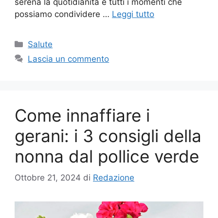
serena la quotidianità e tutti i momenti che
possiamo condividere …
Leggi tutto
Categorie
Salute
Lascia un commento
Come innaffiare i
gerani: i 3 consigli della
nonna dal pollice verde
Ottobre 21, 2024
di
Redazione