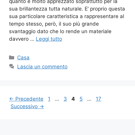
quanto è molto apprezzato soprattutto per la
sua brillantezza tutta naturale. E’ proprio questa
sua particolare caratteristica a rappresentare al
tempo stesso, però, il suo più grande
svantaggio dato che lo rende un materiale
davvero …
Leggi tutto
Categorie
Casa
Lascia un commento
Pagina
Pagina
Pagina
Pagina
Pagina
←
Precedente
1
…
3
4
5
…
17
Successivo
→